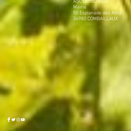
ASC Combaillaux
Mairie
50 Esplanade des Aïols
34980 COMBAILLAUX